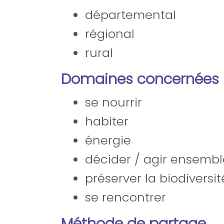
départemental
régional
rural
Domaines concernées
se nourrir
habiter
énergie
décider / agir ensembl
préserver la biodiversit
se rencontrer
Méthode de partage