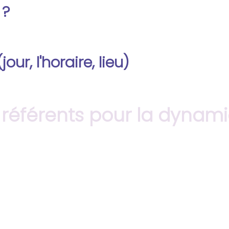
 ?
ur, l'horaire, lieu)
éférents pour la dynamiq