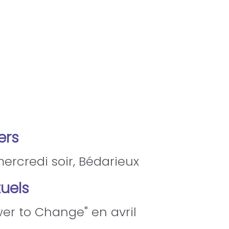
ers
 mercredi soir, Bédarieux
uels
wer to Change" en avril