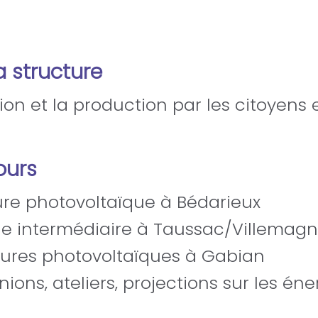
a structure
on et la production par les citoyens e
ours
ure photovoltaïque à Bédarieux
ille intermédiaire à Taussac/Villemag
tures photovoltaïques à Gabian
ons, ateliers, projections sur les éne