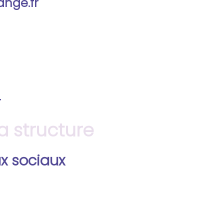
nge.fr
r
 structure
ux sociaux