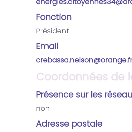
energies.citoyennes34@ora
Fonction
Président
Email
crebassa.nelson@orange.f
Coordonnées de la
Présence sur les résea
non
Adresse postale