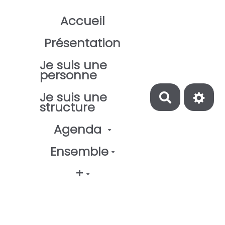
Aller au contenu principal
Accueil
Présentation
Je suis une
personne
Je suis une
Recherch
structure
Agenda
Ensemble
+