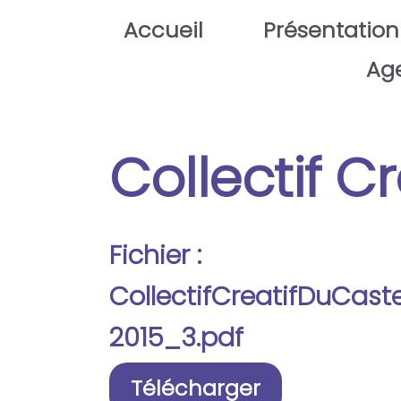
Aller au contenu principal
Accueil
Présentation
Ag
Collectif C
Fichier :
CollectifCreatifDuCas
2015_3.pdf
Télécharger