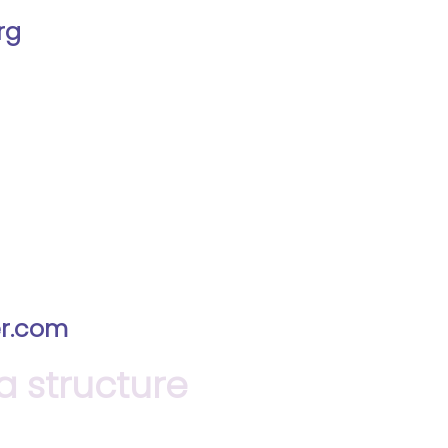
rg
r.com
 structure