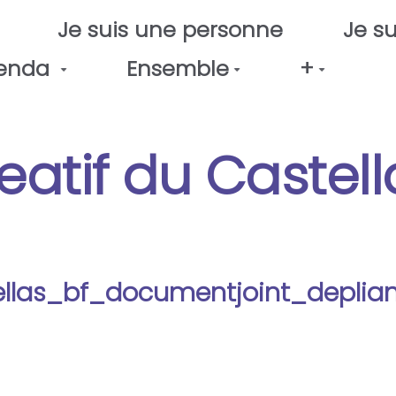
Je suis une personne
Je su
enda
Ensemble
+
reatif du Castell
tellas_bf_documentjoint_depli