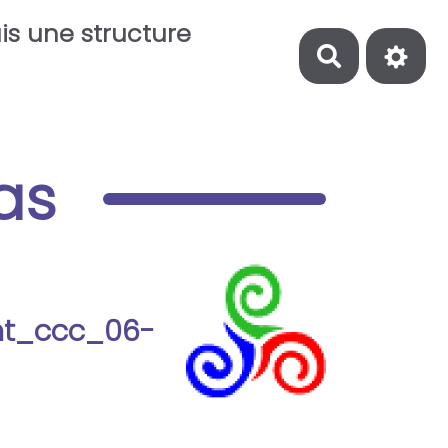
is une structure
Recherch
as
ant_ccc_06-