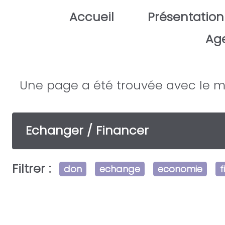
Aller au contenu principal
Accueil
Présentation
Ag
Une page a été trouvée avec le m
Echanger / Financer
Filtrer :
don
echange
economie
f