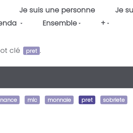
Je suis une personne
Je su
enda
Ensemble
+
ot clé
.
pret
inance
mlc
monnaie
pret
sobriete